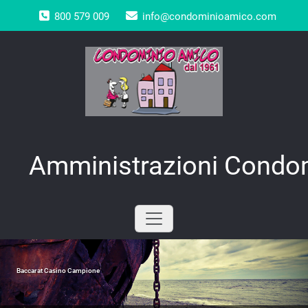
Skip
800 579 009
info@condominioamico.com
to
content
Amministrazioni Condom
Baccarat Casino Campione