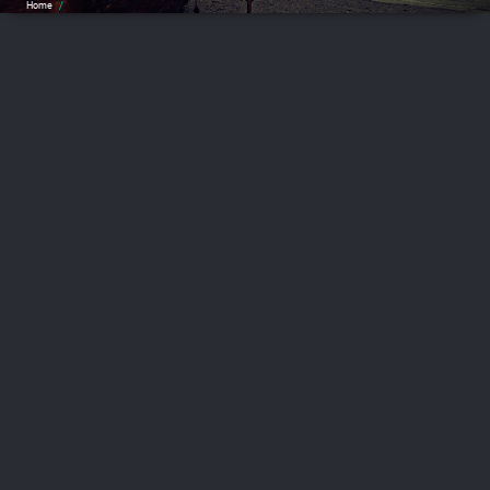
Home
/