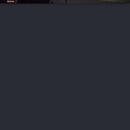
Home
/