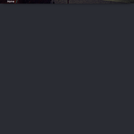
Home
/