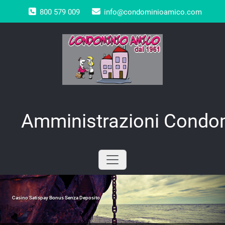
Skip
800 579 009
info@condominioamico.com
to
content
Amministrazioni Condom
Casino Satispay Bonus Senza Deposito