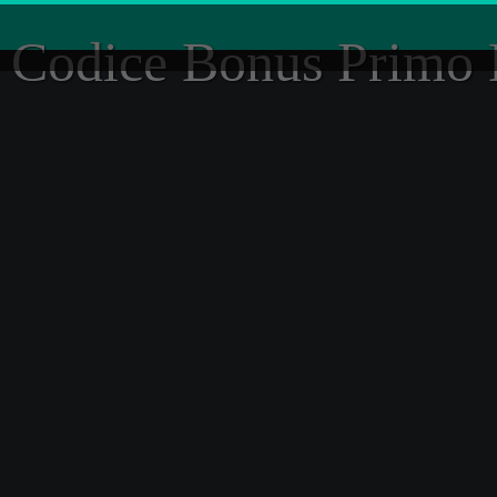
 Codice Bonus Primo 