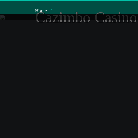
Skip
to
Cazimbo Casino
Home
/
content