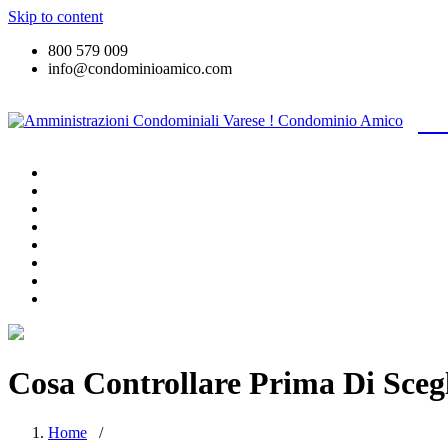
Skip to content
800 579 009
info@condominioamico.com
Am
Home
Chi siamo
Servizi
Domande e risposte
Area Condominio
Galleria
Scarica la Buochure
Contatti
Cosa Controllare Prima Di Sceg
Home
/