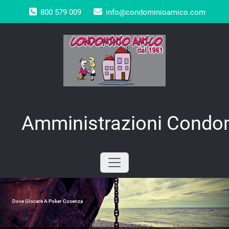
Skip
800 579 009
info@condominioamico.com
to
content
Amministrazioni Condom
Dove Giocare A Poker Cosenza