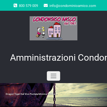
Skip
800 579 009
info@condominioamico.com
to
content
Amministrazioni Condom
Dragon Tiger Dal Vivo Puntata Minima 100 Euro