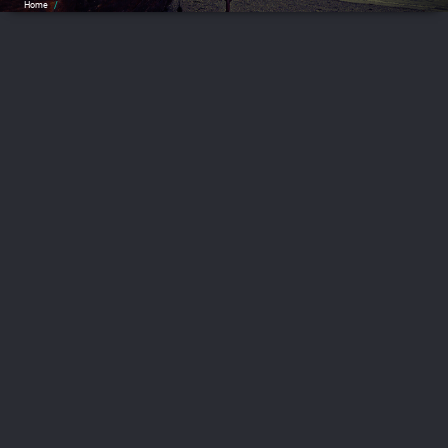
Home
/