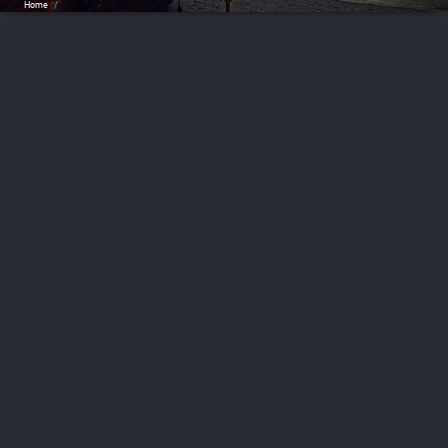
Home
/