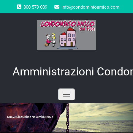
Skip
800 579 009
info@condominioamico.com
to
content
Amministrazioni Condom
Nuove Slot Online Novembre 2026