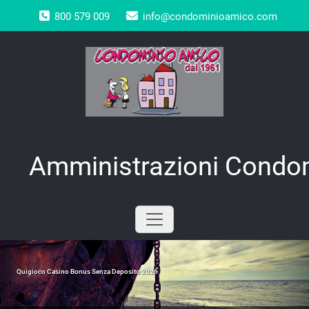
Skip
800 579 009
info@condominioamico.com
to
content
Amministrazioni Condom
Quigioco Casino Bonus Senza Deposito 2026