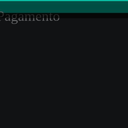
 Pagamento