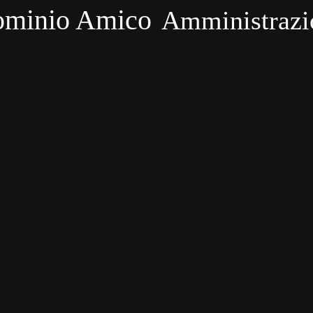
Amministrazi