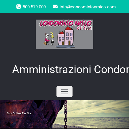
Skip
800 579 009
info@condominioamico.com
to
content
Amministrazioni Condom
Slot Online Per Mac