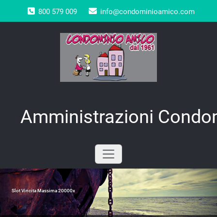
Skip
800 579 009
info@condominioamico.com
to
content
Amministrazioni Condom
Slot Vincita Massima 20000x