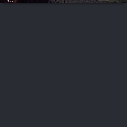
Home
/