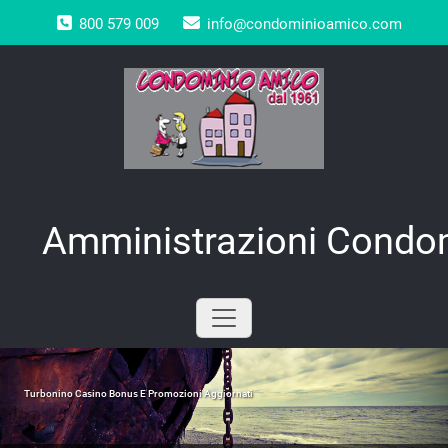
Skip
800 579 009
info@condominioamico.com
to
content
Amministrazioni Condom
Turbonino Casino Bonus E Promozioni Aggiornati